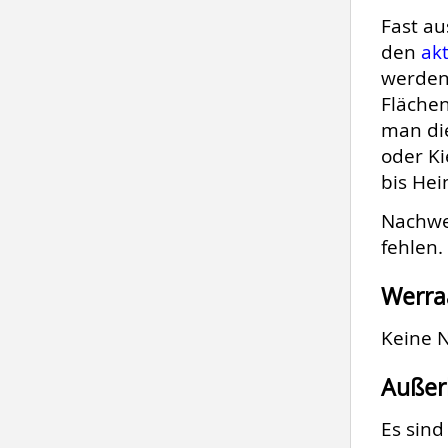
Fast au
den
ak
werden
Flächen
man die
oder Ki
bis Hei
Nachwe
fehlen.
Werra
Keine N
Außer
Es sind