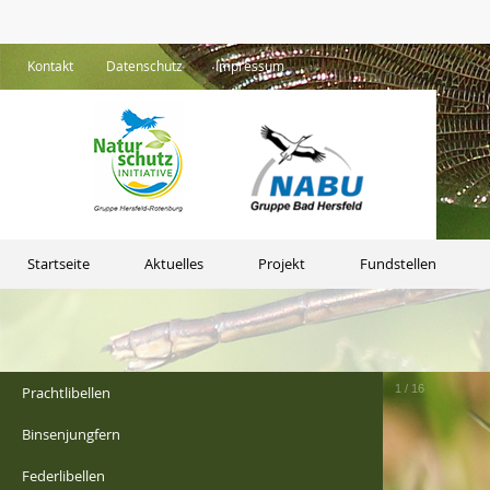
Kontakt
Datenschutz
Impressum
Startseite
Aktuelles
Projekt
Fundstellen
1
/
16
Prachtlibellen
Binsenjungfern
Federlibellen